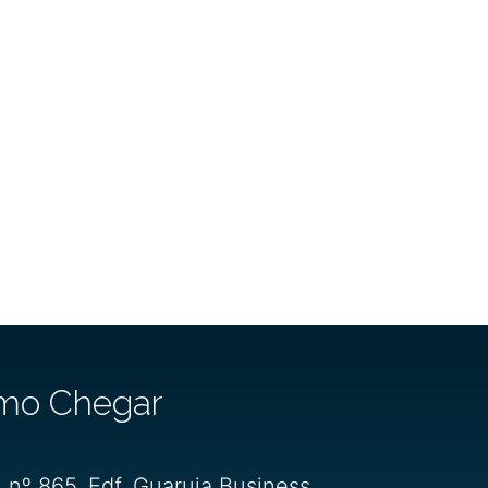
mo Chegar
, nº 865. Edf. Guaruja Business.