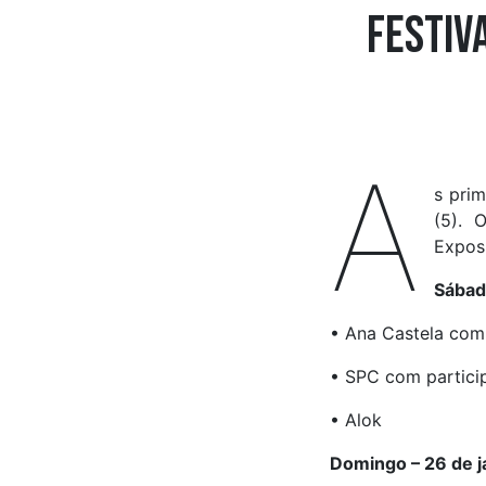
Festiv
A
s prim
(5). 
Exposi
Sábad
• Ana Castela com
• SPC com partici
• Alok
Domingo – 26 de j