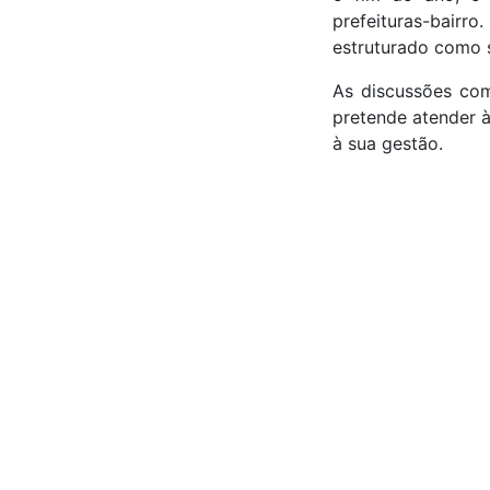
prefeituras-bairr
estruturado como s
As discussões co
pretende atender 
à sua gestão.