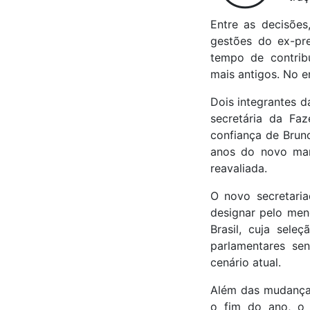
Entre as decisõe
gestões do ex-pre
tempo de contribu
mais antigos. No e
Dois integrantes d
secretária da Faz
confiança de Brun
anos do novo man
reavaliada.
O novo secretaria
designar pelo men
Brasil, cuja sele
parlamentares se
cenário atual.
Além das mudanças 
o fim do ano, o p