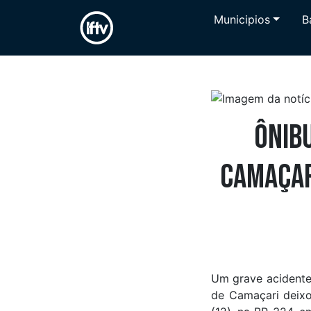
Municipios
B
Ônib
Camaçar
Um grave acidente 
de Camaçari deixo