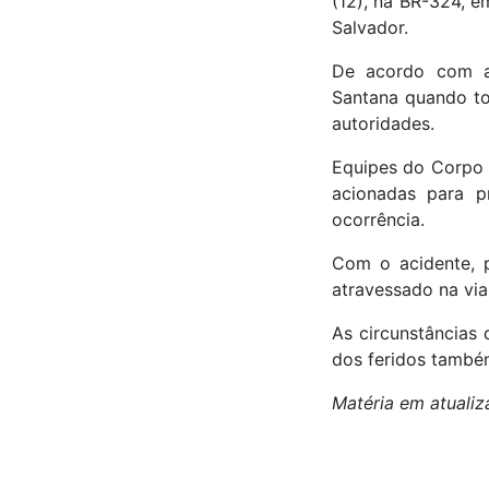
(12), na BR-324, e
Salvador.
De acordo com as
Santana quando tom
autoridades.
Equipes do Corpo 
acionadas para p
ocorrência.
Com o acidente, p
atravessado na via
As circunstâncias
dos feridos també
Matéria em atualiz