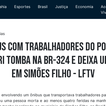
ahia
Esportes
Brasil
Justiça
Economia
Ao
Vi
us com trabalhadores do Po
i tomba na BR-324 e deixa 
em Simões Filho - LFTV
envolvendo um ônibus que transportava trabalhadores para
u uma pessoa morta e ao menos quatro feridas na manhã