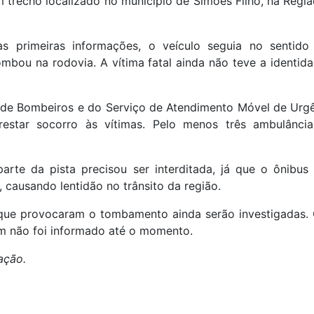
m trecho localizado no município de Simões Filho, na Regi
 primeiras informações, o veículo seguia no sentido 
bou na rodovia. A vítima fatal ainda não teve a identida
de Bombeiros e do Serviço de Atendimento Móvel de Urg
restar socorro às vítimas. Pelo menos três ambulância
arte da pista precisou ser interditada, já que o ônibus 
, causando lentidão no trânsito da região.
 que provocaram o tombamento ainda serão investigadas.
m não foi informado até o momento.
ação.