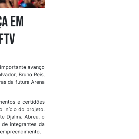
ça em
FTV
 importante avanço
lvador, Bruno Reis,
ras da futura Arena
mentos e certidões
 início do projeto.
nte Djalma Abreu, o
 de integrantes da
o empreendimento.