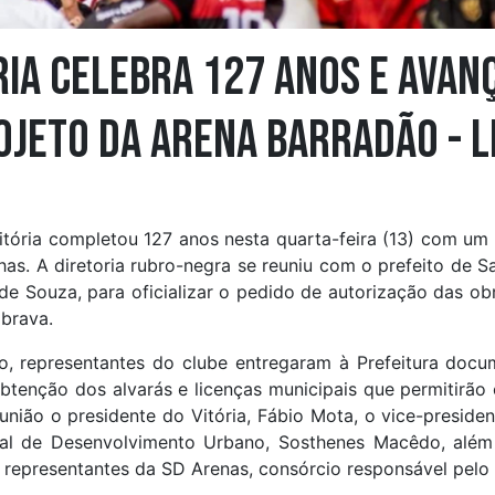
ria celebra 127 anos e avan
ojeto da Arena Barradão - L
itória completou 127 anos nesta quarta-feira (13) com um
nhas. A diretoria rubro-negra se reuniu com o prefeito de Sa
e Souza, para oficializar o pedido de autorização das ob
brava.
o, representantes do clube entregaram à Prefeitura docu
btenção dos alvarás e licenças municipais que permitirão o
união o presidente do Vitória, Fábio Mota, o vice-preside
pal de Desenvolvimento Urbano, Sosthenes Macêdo, além
e representantes da SD Arenas, consórcio responsável pel