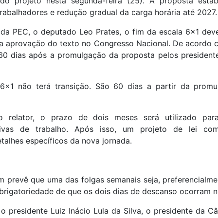
 do projeto nesta segunda-feira (25). A proposta esta
rabalhadores e redução gradual da carga horária até 2027.
 da PEC, o deputado Leo Prates, o fim da escala 6×1 deve
a aprovação do texto no Congresso Nacional. De acordo 
60 dias após a promulgação da proposta pelos presiden
6×1 não terá transição. São 60 dias a partir da promu
 relator, o prazo de dois meses será utilizado pa
ivas de trabalho. Após isso, um projeto de lei co
talhes específicos da nova jornada.
 prevê que uma das folgas semanais seja, preferencialme
brigatoriedade de que os dois dias de descanso ocorram n
 presidente Luiz Inácio Lula da Silva, o presidente da C