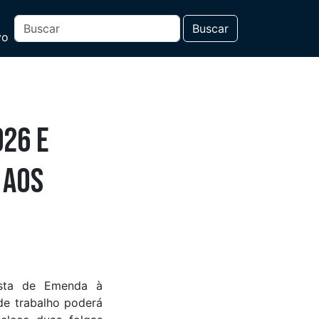
Buscar
vo
026 e
 aos
osta de Emenda à
de trabalho poderá