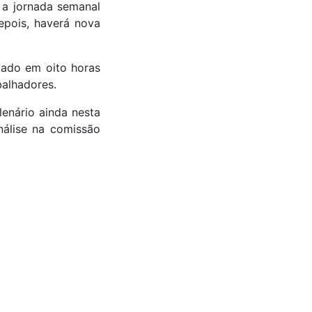
, a jornada semanal
pois, haverá nova
ixado em oito horas
balhadores.
enário ainda nesta
nálise na comissão