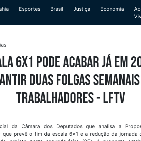
ahia
Esportes
Brasil
Justiça
Economia
Ao
Vi
la 6x1 pode acabar já em 2
antir duas folgas semanais
trabalhadores - LFTV
cial da Câmara dos Deputados que analisa a Prop
) que prevê o fim da escala 6×1 e a redução da jornada 