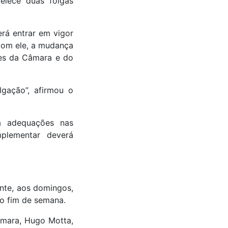
belece duas folgas
rá entrar em vigor
com ele, a mudança
tes da Câmara e do
lgação”, afirmou o
ra adequações nas
mplementar deverá
nte, aos domingos,
o fim de semana.
âmara, Hugo Motta,