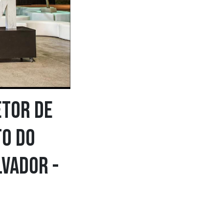
etor de
to do
vador -