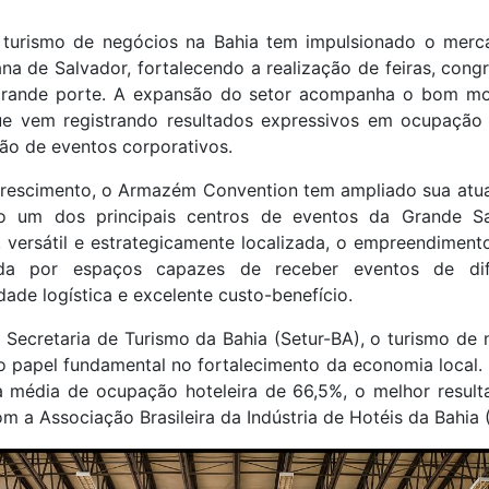
 turismo de negócios na Bahia tem impulsionado o merc
na de Salvador, fortalecendo a realização de feiras, con
grande porte. A expansão do setor acompanha o bom mo
ue vem registrando resultados expressivos em ocupação h
ção de eventos corporativos.
crescimento, o Armazém Convention tem ampliado sua atu
o um dos principais centros de eventos da Grande S
, versátil e estrategicamente localizada, o empreendimen
da por espaços capazes de receber eventos de dife
dade logística e excelente custo-benefício.
Secretaria de Turismo da Bahia (Setur-BA), o turismo de 
papel fundamental no fortalecimento da economia local.
 média de ocupação hoteleira de 66,5%, o melhor result
m a Associação Brasileira da Indústria de Hotéis da Bahia 