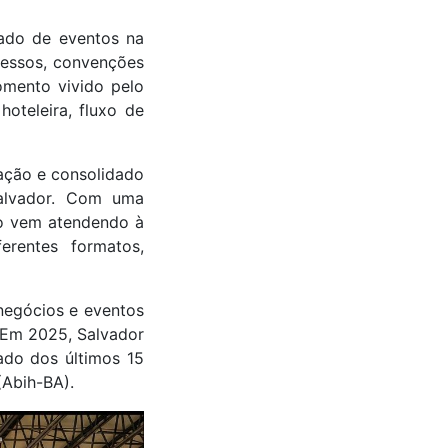
ado de eventos na
gressos, convenções
mento vivido pelo
oteleira, fluxo de
ação e consolidado
alvador. Com uma
to vem atendendo à
rentes formatos,
negócios e eventos
 Em 2025, Salvador
ado dos últimos 15
(Abih-BA).