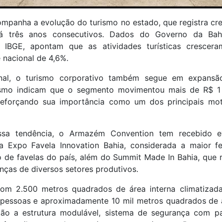
panha a evolução do turismo no estado, que registra cr
há três anos consecutivos. Dados do Governo da Ba
 IBGE, apontam que as atividades turísticas cresce
 nacional de 4,6%.
nal, o turismo corporativo também segue em expansã
rismo indicam que o segmento movimentou mais de R$ 1
 reforçando sua importância como um dos principais mo
sa tendência, o Armazém Convention tem recebido e
a Expo Favela Innovation Bahia, considerada a maior f
de favelas do país, além do Summit Made In Bahia, que r
anças de diversos setores produtivos.
om 2.500 metros quadrados de área interna climatizada
 pessoas e aproximadamente 10 mil metros quadrados de á
stão a estrutura modulável, sistema de segurança com 