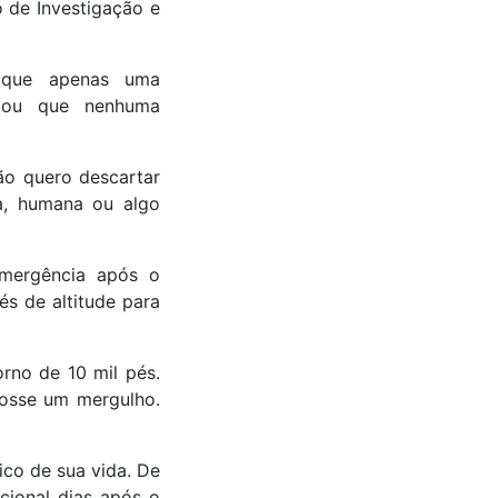
 de Investigação e
u que apenas uma
rmou que nenhuma
ão quero descartar
ca, humana ou algo
emergência após o
és de altitude para
rno de 10 mil pés.
fosse um mergulho.
ico de sua vida. De
ional dias após o