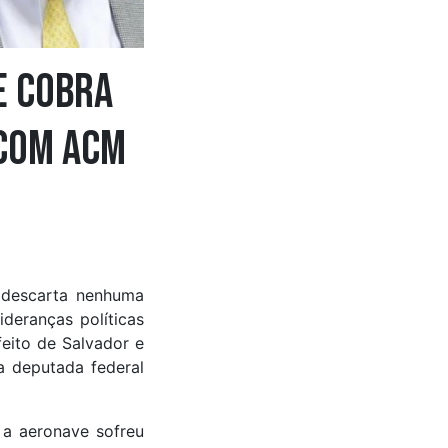
e cobra
 com ACM
o descarta nenhuma
deranças políticas
feito de Salvador e
a deputada federal
 a aeronave sofreu