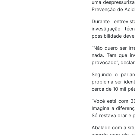
uma despressurizaç
Prevenção de Acide
Durante entrevi
investigação té
possibilidade dev
“Não quero ser ir
nada. Tem que inv
provocado”, declar
Segundo o parlam
problema ser ident
cerca de 10 mil pé
“Você está com 30
Imagina a diferen
Só restava orar e p
Abalado com a situ
acordo com ele, 