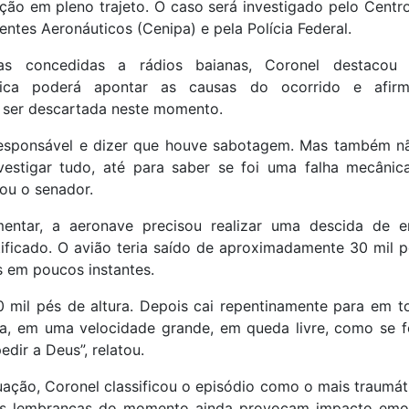
ão em pleno trajeto. O caso será investigado pelo Centro
ntes Aeronáuticos (Cenipa) e pela Polícia Federal.
stas concedidas a rádios baianas, Coronel destaco
cnica poderá apontar as causas do ocorrido e afi
e ser descartada neste momento.
responsável e dizer que houve sabotagem. Mas também n
estigar tudo, até para saber se foi uma falha mecâni
ou o senador.
entar, a aeronave precisou realizar uma descida de 
ificado. O avião teria saído de aproximadamente 30 mil p
s em poucos instantes.
 mil pés de altura. Depois cai repentinamente para em to
ça, em uma velocidade grande, em queda livre, como se 
edir a Deus”, relatou.
ação, Coronel classificou o episódio como o mais traumát
as lembranças do momento ainda provocam impacto emoc