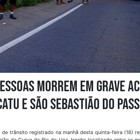
pessoas morrem em grave ac
atu e São Sebastião do Pass
de trânsito registrado na manhã desta quinta-feira (18) r
gião da Curva do Rio do Una, trecho localizado entre os m