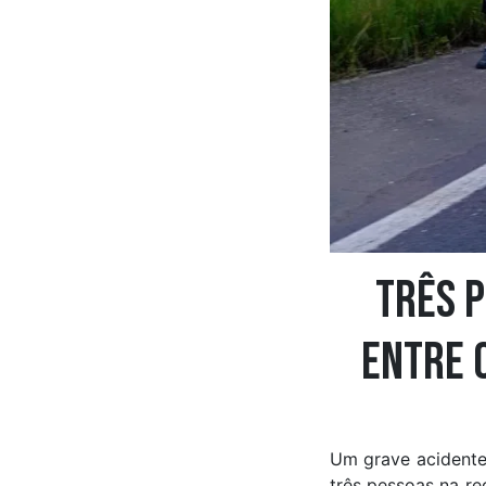
Três 
entre C
Um grave acidente 
três pessoas na re