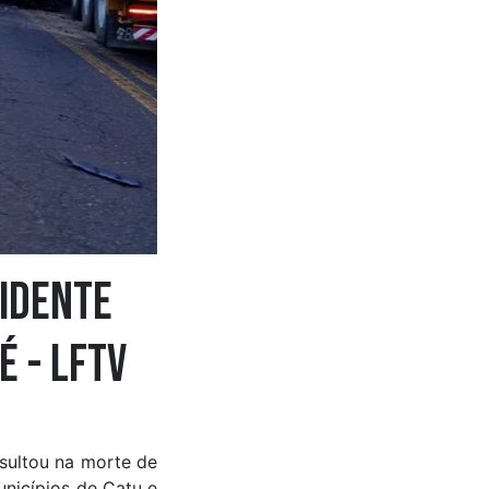
idente
é - LFTV
esultou na morte de
unicípios de Catu e