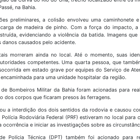
assé, na Bahia.
ões preliminares, a colisão envolveu uma caminhonete 
carga de madeira de pinho. Com a força do impacto, a
truída, evidenciando a violência da batida. Imagens que 
s danos causados pelo acidente.
atais morreram ainda no local. Até o momento, suas ide
autoridades competentes. Uma quarta pessoa, que també
i socorrida em estado grave por equipes do Serviço de At
 encaminhada para uma unidade hospitalar da região.
de Bombeiros Militar da Bahia foram acionadas para real
o dos corpos que ficaram presos às ferragens.
ou a interdição dos dois sentidos da rodovia e causou c
 Polícia Rodoviária Federal (PRF) estiveram no local para c
 a ocorrência e iniciar as investigações sobre as circunstânc
e Polícia Técnica (DPT) também foi acionado para rea