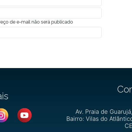
eço de e-mail não será publicado
Co
ais
Av. Praia de Guarujá
Bairro: Vilas do Atlântic
CE