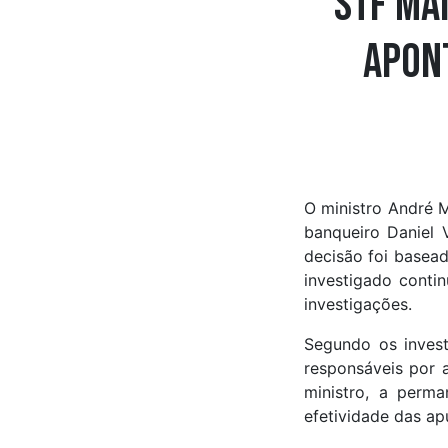
STF ma
apon
O ministro André 
banqueiro Daniel V
decisão foi basead
investigado conti
investigações.
Segundo os inves
responsáveis por 
ministro, a perm
efetividade das ap