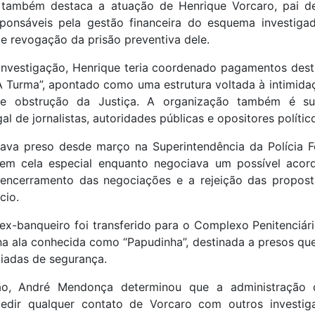
 também destaca a atuação de Henrique Vorcaro, pai d
onsáveis pela gestão financeira do esquema investig
de revogação da prisão preventiva dele.
nvestigação, Henrique teria coordenado pagamentos des
 Turma”, apontado como uma estrutura voltada à intimidaç
 obstrução da Justiça. A organização também é sus
l de jornalistas, autoridades públicas e opositores polític
ava preso desde março na Superintendência da Polícia Fed
em cela especial enquanto negociava um possível acor
ncerramento das negociações e a rejeição das propost
cio.
ex-banqueiro foi transferido para o Complexo Penitenciár
na ala conhecida como “Papudinha”, destinada a presos qu
iadas de segurança.
o, André Mendonça determinou que a administração d
edir qualquer contato de Vorcaro com outros investi