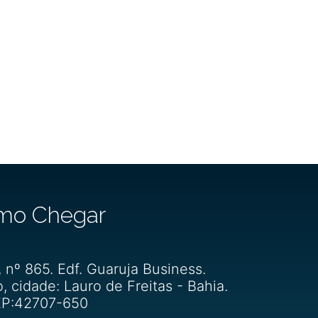
mo Chegar
, nº 865. Edf. Guaruja Business.
o, cidade: Lauro de Freitas - Bahia.
P:42707-650