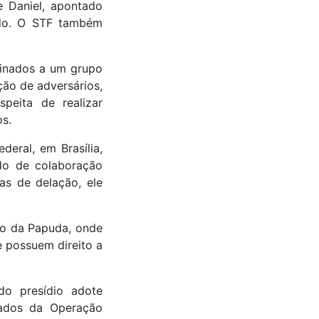
e Daniel, apontado
ado. O STF também
tinados a um grupo
ão de adversários,
peita de realizar
os.
eral, em Brasília,
do de colaboração
as de delação, ele
io da Papuda, onde
e possuem direito a
o presídio adote
gados da Operação