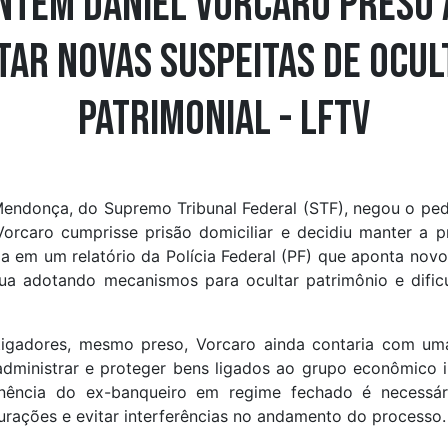
ntém Daniel Vorcaro preso 
tar novas suspeitas de ocul
patrimonial - LFTV
Mendonça, do Supremo Tribunal Federal (STF), negou o ped
orcaro cumprisse prisão domiciliar e decidiu manter a pr
a em um relatório da Polícia Federal (PF) que aponta novo
nua adotando mecanismos para ocultar patrimônio e dific
tigadores, mesmo preso, Vorcaro ainda contaria com um
administrar e proteger bens ligados ao grupo econômico i
anência do ex-banqueiro em regime fechado é necessári
urações e evitar interferências no andamento do processo.