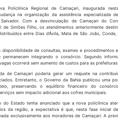
a Policlínica Regional de Camaçari, inaugurada nesta 
udança na organização da assistência especializada d
 Salvador. Com a desvinculação de Camaçari do Con
nal de Simões Filho, os atendimentos anteriormente desti
istribuídos entre Dias d’Ávila, Mata de São João, Conde,
 disponibilidade de consultas, exames e procedimentos e
e permanecem integrando o consórcio. Segundo inform
 vagas ocorrerá sem aumento de custos para as prefeituras 
aída de Camaçari poderia gerar um reajuste na contribui
ciados. Entretanto, o Governo da Bahia publicou uma po
teio, preservando o equilíbrio financeiro do consórc
erviços sem impacto adicional aos cofres municipais.
do Estado tenha anunciado que a nova policlínica ate
ios da região, a expectativa é que, nesta fase inicial d
inada exclusivamente aos moradores de Camaçari. A prev