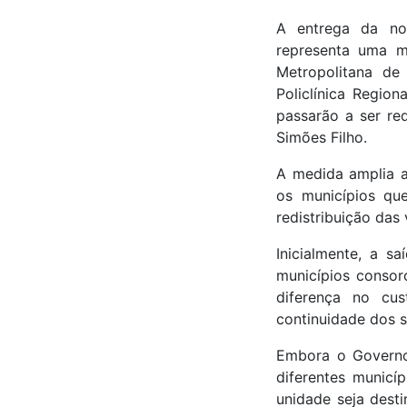
A entrega da nov
representa uma m
Metropolitana de
Policlínica Regio
passarão a ser red
Simões Filho.
A medida amplia a
os municípios qu
redistribuição das
Inicialmente, a s
municípios consor
diferença no cus
continuidade dos s
Embora o Governo 
diferentes municíp
unidade seja dest