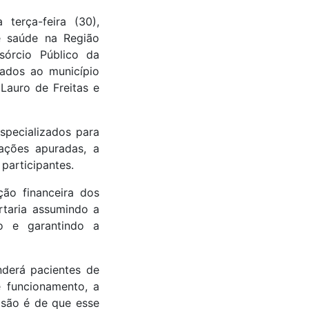
terça-feira (30),
e saúde na Região
sórcio Público da
nados ao município
 Lauro de Freitas e
specializados para
ações apuradas, a
participantes.
ção financeira dos
rtaria assumindo a
io e garantindo a
nderá pacientes de
e funcionamento, a
isão é de que esse