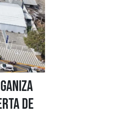
rganiza
erta de