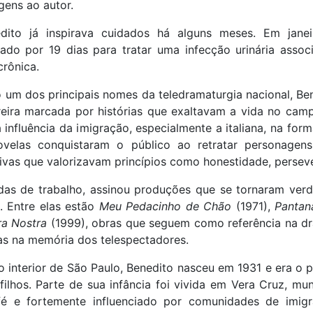
gens ao autor.
ito já inspirava cuidados há alguns meses. Em janei
ado por 19 dias para tratar uma infecção urinária asso
crônica.
um dos principais nomes da teledramaturgia nacional, Be
reira marcada por histórias que exaltavam a vida no camp
 a influência da imigração, especialmente a italiana, na fo
novelas conquistaram o público ao retratar personagen
ivas que valorizavam princípios como honestidade, perseve
as de trabalho, assinou produções que se tornaram ver
a. Entre elas estão
Meu Pedacinho de Chão
(1971),
Pantan
ra Nostra
(1999), obras que seguem como referência na dr
s na memória dos telespectadores.
no interior de São Paulo, Benedito nasceu em 1931 e era o
filhos. Parte de sua infância foi vivida em Vera Cruz, mu
fé e fortemente influenciado por comunidades de imigr