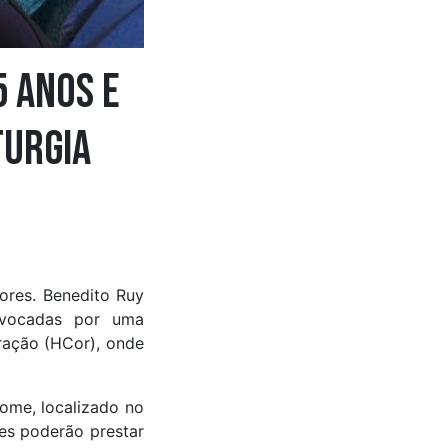
 anos e
turgia
tores. Benedito Ruy
ovocadas por uma
oração (HCor), onde
Home, localizado no
res poderão prestar