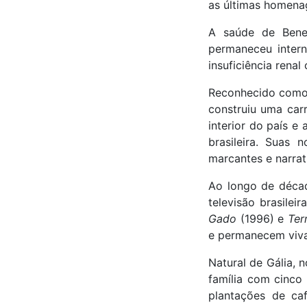
as últimas homena
A saúde de Bened
permaneceu intern
insuficiência renal 
Reconhecido como 
construiu uma car
interior do país e
brasileira. Suas 
marcantes e narrat
Ao longo de décad
televisão brasileir
Gado
(1996) e
Ter
e permanecem viva
Natural de Gália, 
família com cinco 
plantações de ca