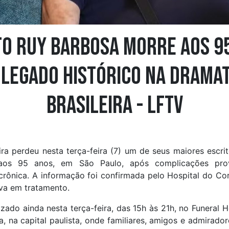
to Ruy Barbosa morre aos 95
 legado histórico na drama
brasileira - LFTV
eira perdeu nesta terça-feira (7) um de seus maiores escri
aos 95 anos, em São Paulo, após complicações pr
l crônica. A informação foi confirmada pelo Hospital do C
va em tratamento.
lizado ainda nesta terça-feira, das 15h às 21h, no Funeral 
ta, na capital paulista, onde familiares, amigos e admirado