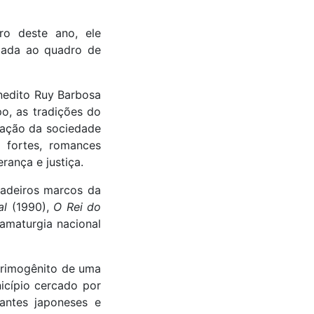
ro deste ano, ele
ciada ao quadro de
nedito Ruy Barbosa
o, as tradições do
rmação da sociedade
s fortes, romances
rança e justiça.
dadeiros marcos da
al
(1990),
O Rei do
amaturgia nacional
 primogênito de uma
nicípio cercado por
antes japoneses e