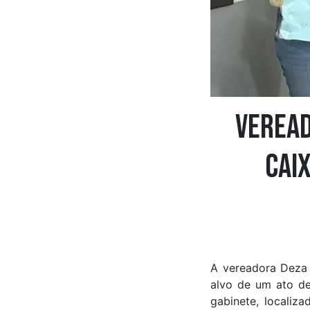
Verea
cai
A vereadora Deza 
alvo de um ato d
gabinete, localiz