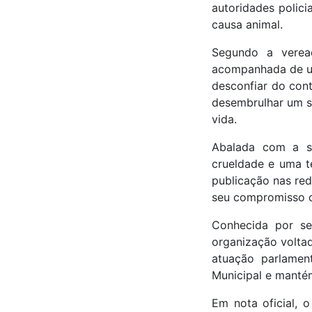
autoridades polici
causa animal.
Segundo a verea
acompanhada de um
desconfiar do con
desembrulhar um sa
vida.
Abalada com a si
crueldade e uma t
publicação nas red
seu compromisso c
Conhecida por se
organização volta
atuação parlamen
Municipal e mantém
Em nota oficial, 