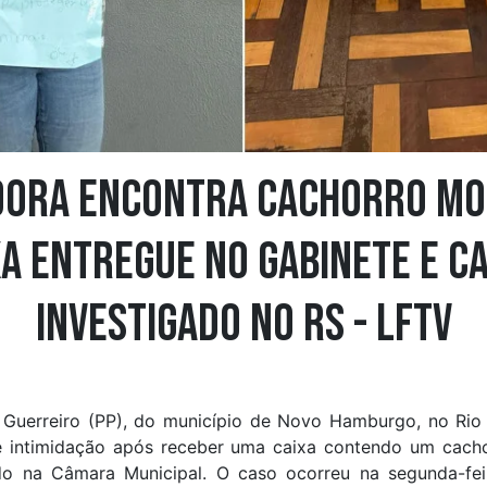
dora encontra cachorro mo
xa entregue no gabinete e ca
investigado no RS - LFTV
Guerreiro (PP), do município de Novo Hamburgo, no Rio 
e intimidação após receber uma caixa contendo um cach
ado na Câmara Municipal. O caso ocorreu na segunda-fei