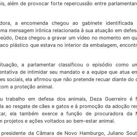
ais, além de provocar forte repercussão entre parlamenta
dora, a encomenda chegou ao gabinete identificad
a mensagem irônica relacionada à sua atuação em defes
teúdo, Deza chegou a gravar um vídeo no momento em que
co plástico que estava no interior da embalagem, encontr
tuação, a parlamentar classificou o episódio como 
entativa de intimidar seu mandato e a equipe que atua e
es sociais, ela afirmou que não pretende recuar diante do 
om a proteção animal.
u trabalho em defesa dos animais, Deza Guerreiro é
da ao resgate de cães e gatos e à promoção da adoção re
tar, ela também exerce a função de procuradora da
 projetos e ações voltados ao bem-estar animal.
o presidente da Câmara de Novo Hamburgo, Juliano Sout