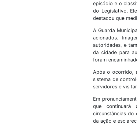
episódio e o class
do Legislativo. E
destacou que medi
A Guarda Municipal
acionados. Image
autoridades, e ta
da cidade para aux
foram encaminhado
Após o ocorrido, 
sistema de control
servidores e visita
Em pronunciamento
que continuará 
circunstâncias do 
da ação e esclarec